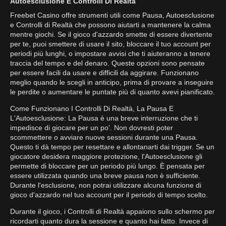
Autoesclusione E Controlli Di Realtà
Freebet Casino offre strumenti utili come Pausa, Autoesclusione
e Controlli di Realtà che possono aiutarti a mantenere la calma
mentre giochi. Se il gioco d'azzardo smette di essere divertente
per te, puoi smettere di usare il sito, bloccare il tuo account per
periodi più lunghi, o impostare avvisi che ti aiuteranno a tenere
traccia del tempo e del denaro. Queste opzioni sono pensate
per essere facili da usare e difficili da aggirare. Funzionano
meglio quando le scegli in anticipo, prima di provare a inseguire
le perdite o aumentare le puntate più di quanto avevi pianificato.
Come Funzionano I Controlli Di Realtà, La Pausa E
L'Autoesclusione: La Pausa è una breve interruzione che ti
impedisce di giocare per un po'. Non dovresti poter
scommettere o avviare nuove sessioni durante una Pausa.
Questo ti dà tempo per resettare e allontanarti dai trigger. Se un
giocatore desidera maggiore protezione, l'Autoesclusione gli
permette di bloccare per un periodo più lungo. È pensata per
essere utilizzata quando una breve pausa non è sufficiente.
Durante l'esclusione, non potrai utilizzare alcuna funzione di
gioco d'azzardo nel tuo account per il periodo di tempo scelto.
Durante il gioco, i Controlli di Realtà appaiono sullo schermo per
ricordarti quanto dura la sessione e quanto hai fatto. Invece di