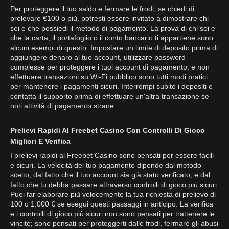
Per proteggere il tuo saldo e fermare le frodi, se chiedi di
prelevare €100 o più, potresti essere invitato a dimostrare chi
sei e che possiedi il metodo di pagamento. La prova di chi sei e
che la carta, il portafoglio o il conto bancario ti appartiene sono
alcuni esempi di questo. Impostare un limite di deposito prima di
aggiungere denaro al tuo account, utilizzare password
complesse per proteggere i tuoi account di pagamento, e non
effettuare transazioni su Wi-Fi pubblico sono tutti modi pratici
per mantenere i pagamenti sicuri. Interrompi subito i depositi e
contatta il supporto prima di effettuare un'altra transazione se
noti attività di pagamento strane.
Prelievi Rapidi Al Freebet Casino Con Controlli Di Gioco
Migliori E Verifica
I prelievi rapidi al Freebet Casino sono pensati per essere facili
e sicuri. La velocità del tuo pagamento dipende dal metodo
scelto, dal fatto che il tuo account sia già stato verificato, e dal
fatto che tu debba passare attraverso controlli di gioco più sicuri.
Puoi far elaborare più velocemente la tua richiesta di prelievo di
100 o 1.000 € se esegui questi passaggi in anticipo. La verifica
e i controlli di gioco più sicuri non sono pensati per trattenere le
vincite; sono pensati per proteggerti dalle frodi, fermare gli abusi