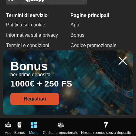
Termini di servizio
Pagine principali
Politica sui cookie
App
Informativa sulla privacy
Bonus
Termini e condizioni
Codice promozionale
Gioco Responsabile
Nessun bonus senza
Bonus
deposito
per primo deposito
Contatti
1000€ + 250 FS
+357 84 886456
info@freebetcasino.org
Registrati
© 2026 All Rights
Reserved.
App
Bonus
Menu
Codice promozionale
Nessun bonus senza deposito