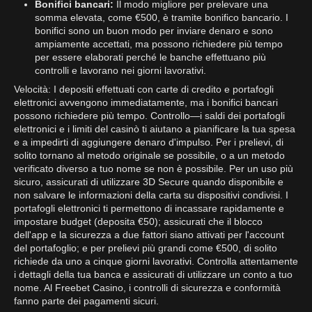
Bonifici bancari:
Il modo migliore per prelevare una
somma elevata, come €500, è tramite bonifico bancario. I
bonifici sono un buon modo per inviare denaro e sono
ampiamente accettati, ma possono richiedere più tempo
per essere elaborati perché le banche effettuano più
controlli e lavorano nei giorni lavorativi.
Velocità: I depositi effettuati con carte di credito e portafogli
elettronici avvengono immediatamente, ma i bonifici bancari
possono richiedere più tempo. Controllo—i saldi dei portafogli
elettronici e i limiti del casinò ti aiutano a pianificare la tua spesa
e a impedirti di aggiungere denaro d'impulso. Per i prelievi, di
solito tornano al metodo originale se possibile, o a un metodo
verificato diverso a tuo nome se non è possibile. Per un uso più
sicuro, assicurati di utilizzare 3D Secure quando disponibile e
non salvare le informazioni della carta su dispositivi condivisi. I
portafogli elettronici ti permettono di incassare rapidamente e
impostare budget (deposita €50); assicurati che il blocco
dell'app e la sicurezza a due fattori siano attivati per l'account
del portafoglio; e per prelievi più grandi come €500, di solito
richiede da uno a cinque giorni lavorativi. Controlla attentamente
i dettagli della tua banca e assicurati di utilizzare un conto a tuo
nome. Al Freebet Casino, i controlli di sicurezza e conformità
fanno parte dei pagamenti sicuri.