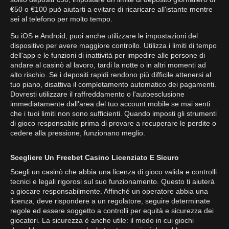
€50 o €100 può aiutarti a evitare di ricaricare all'istante mentre
sei al telefono per molto tempo.
Su iOS e Android, puoi anche utilizzare le impostazioni del
dispositivo per avere maggiore controllo. Utilizza i limiti di tempo
dell'app e le funzioni di inattività per impedire alle persone di
andare al casinò al lavoro, tardi la notte o in altri momenti ad
alto rischio. Se i depositi rapidi rendono più difficile attenersi al
tuo piano, disattiva il completamento automatico dei pagamenti.
Dovresti utilizzare il raffreddamento o l'autoesclusione
immediatamente dall'area del tuo account mobile se mai senti
che i tuoi limiti non sono sufficienti. Quando imposti gli strumenti
di gioco responsabile prima di provare a recuperare le perdite o
cedere alla pressione, funzionano meglio.
Scegliere Un Freebet Casino Licenziato E Sicuro
Scegli un casinò che abbia una licenza di gioco valida e controlli
tecnici e legali rigorosi sul suo funzionamento. Questo ti aiuterà
a giocare responsabilmente. Affinché un operatore abbia una
licenza, deve rispondere a un regolatore, seguire determinate
regole ed essere soggetto a controlli per equità e sicurezza dei
giocatori. La sicurezza è anche utile: il modo in cui giochi