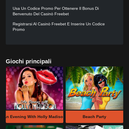
Usa Un Codice Promo Per Ottenere Il Bonus Di
Benvenuto Del Casinò Freebet
Registrarsi Al Casinò Freebet E Inserire Un Codice
Promo
Passi Per Registrarsi E Aggiungere Il Codice Coupon
Metodi Di Deposito Al Casinò Freebet Per L'Attivazione
Del Bonus
Giochi principali
Depositi E Prelievi Al Casinò Freebet
Lo Scopo Della Verifica (kyc)
Termini Del Bonus: Giochi Consentiti, Requisiti Di
Scomessa E Limiti Di Tempo
Hex Breaker 2
Beach Party