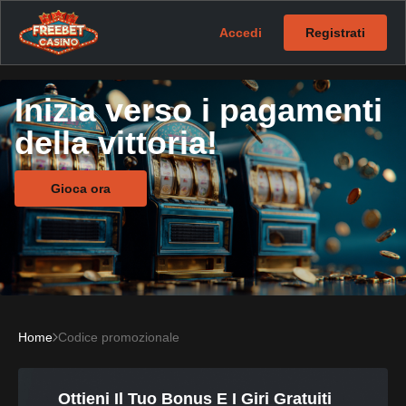
Accedi
Registrati
Inizia verso i pagamenti
della vittoria!
Gioca ora
Home
Codice promozionale
Ottieni Il Tuo Bonus E I Giri Gratuiti