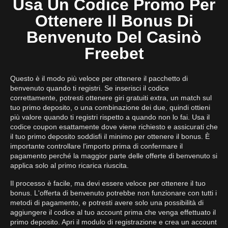
Usa Un Codice Promo Per
Ottenere Il Bonus Di
Benvenuto Del Casinò
Freebet
Questo è il modo più veloce per ottenere il pacchetto di
benvenuto quando ti registri. Se inserisci il codice
correttamente, potresti ottenere giri gratuiti extra, un match sul
tuo primo deposito, o una combinazione dei due, quindi ottieni
più valore quando ti registri rispetto a quando non lo fai. Usa il
codice coupon esattamente dove viene richiesto e assicurati che
il tuo primo deposito soddisfi il minimo per ottenere il bonus. È
importante controllare l'importo prima di confermare il
pagamento perché la maggior parte delle offerte di benvenuto si
applica solo al primo ricarica riuscita.
Il processo è facile, ma devi essere veloce per ottenere il tuo
bonus. L'offerta di benvenuto potrebbe non funzionare con tutti i
metodi di pagamento, e potresti avere solo una possibilità di
aggiungere il codice al tuo account prima che venga effettuato il
primo deposito. Apri il modulo di registrazione e crea un account