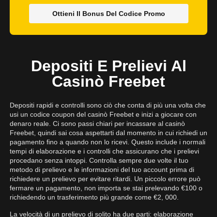
Ottieni Il Bonus Del Codice Promo
Depositi E Prelievi Al
Casinò Freebet
Depositi rapidi e controlli sono ciò che conta di più una volta che
usi un codice coupon del casinò Freebet e inizi a giocare con
denaro reale. Ci sono passi chiari per incassare al casinò
Freebet, quindi sai cosa aspettarti dal momento in cui richiedi un
pagamento fino a quando non lo ricevi. Questo include i normali
tempi di elaborazione e i controlli che assicurano che i prelievi
procedano senza intoppi. Controlla sempre due volte il tuo
metodo di prelievo e le informazioni del tuo account prima di
richiedere un prelievo per evitare ritardi. Un piccolo errore può
fermare un pagamento, non importa se stai prelevando €100 o
richiedendo un trasferimento più grande come €2, 000.
La velocità di un prelievo di solito ha due parti: elaborazione