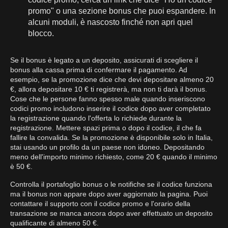
promo" o una sezione bonus che puoi espandere. In
alcuni moduli, è nascosto finché non apri quel
blocco.
Se il bonus è legato a un deposito, assicurati di scegliere il
bonus alla cassa prima di confermare il pagamento. Ad
esempio, se la promozione dice che devi depositare almeno 20
€, allora depositare 10 € ti registrerà, ma non ti darà il bonus.
Cose che le persone fanno spesso male quando inseriscono
codici promo includono inserire il codice dopo aver completato
la registrazione quando l'offerta lo richiede durante la
registrazione. Mettere spazi prima o dopo il codice, il che fa
fallire la convalida. Se la promozione è disponibile solo in Italia,
stai usando un profilo da un paese non idoneo. Depositando
meno dell'importo minimo richiesto, come 20 € quando il minimo
è 50 €.
Controlla il portafoglio bonus o le notifiche se il codice funziona
ma il bonus non appare dopo aver aggiornato la pagina. Puoi
contattare il supporto con il codice promo e l'orario della
transazione se manca ancora dopo aver effettuato un deposito
qualificante di almeno 50 €.