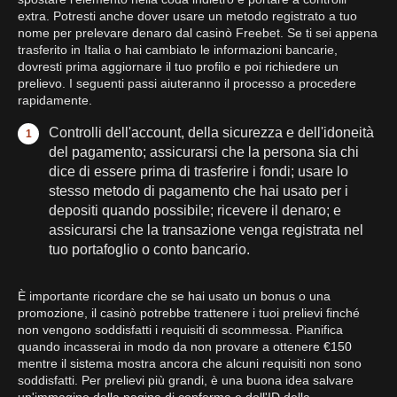
extra. Potresti anche dover usare un metodo registrato a tuo
nome per prelevare denaro dal casinò Freebet. Se ti sei appena
trasferito in Italia o hai cambiato le informazioni bancarie,
dovresti prima aggiornare il tuo profilo e poi richiedere un
prelievo. I seguenti passi aiuteranno il processo a procedere
rapidamente.
Controlli dell'account, della sicurezza e dell'idoneità
del pagamento; assicurarsi che la persona sia chi
dice di essere prima di trasferire i fondi; usare lo
stesso metodo di pagamento che hai usato per i
depositi quando possibile; ricevere il denaro; e
assicurarsi che la transazione venga registrata nel
tuo portafoglio o conto bancario.
È importante ricordare che se hai usato un bonus o una
promozione, il casinò potrebbe trattenere i tuoi prelievi finché
non vengono soddisfatti i requisiti di scommessa. Pianifica
quando incasserai in modo da non provare a ottenere €150
mentre il sistema mostra ancora che alcuni requisiti non sono
soddisfatti. Per prelievi più grandi, è una buona idea salvare