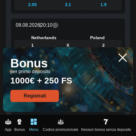
2.05
3.1
1.9
08.08.2026
20:10
Netherlands
Poland
1
X
2
1.8
3.5
2.1
Bonus
per primo deposito
08.08.2026
21:20
1000€ + 250 FS
Garbine Muguruza
Madison Keys
1
2
Registrati
1.85
2.5
08.08.2026
22:40
App
Bonus
Menu
Codice promozionale
Nessun bonus senza deposito
Los Angeles Kings
Anaheim Ducks