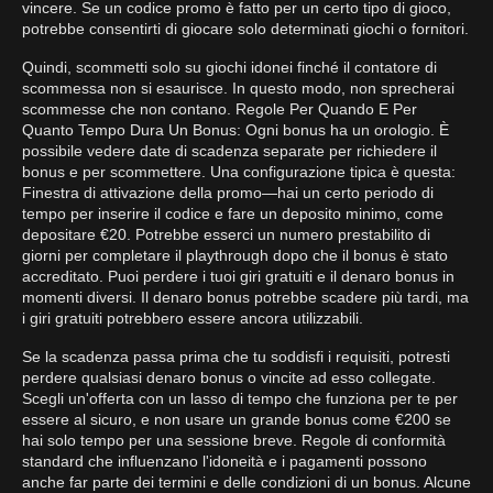
vincere. Se un codice promo è fatto per un certo tipo di gioco,
potrebbe consentirti di giocare solo determinati giochi o fornitori.
Quindi, scommetti solo su giochi idonei finché il contatore di
scommessa non si esaurisce. In questo modo, non sprecherai
scommesse che non contano. Regole Per Quando E Per
Quanto Tempo Dura Un Bonus: Ogni bonus ha un orologio. È
possibile vedere date di scadenza separate per richiedere il
bonus e per scommettere. Una configurazione tipica è questa:
Finestra di attivazione della promo—hai un certo periodo di
tempo per inserire il codice e fare un deposito minimo, come
depositare €20. Potrebbe esserci un numero prestabilito di
giorni per completare il playthrough dopo che il bonus è stato
accreditato. Puoi perdere i tuoi giri gratuiti e il denaro bonus in
momenti diversi. Il denaro bonus potrebbe scadere più tardi, ma
i giri gratuiti potrebbero essere ancora utilizzabili.
Se la scadenza passa prima che tu soddisfi i requisiti, potresti
perdere qualsiasi denaro bonus o vincite ad esso collegate.
Scegli un'offerta con un lasso di tempo che funziona per te per
essere al sicuro, e non usare un grande bonus come €200 se
hai solo tempo per una sessione breve. Regole di conformità
standard che influenzano l'idoneità e i pagamenti possono
anche far parte dei termini e delle condizioni di un bonus. Alcune