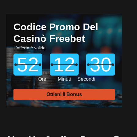
Codice Promo Del
Casinò Freebet
L'offerta è valida:
52
12
28
Ore
Minuti
Secondi
Ottieni Il Bonus