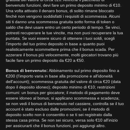
benvenuto funzioni, devi fare un primo deposito minimo di €10.
Una volta attivato il denaro bonus, di solito rimane bloccato
finché non vengono soddisfatti i requisiti di scommessa. Alcuni
siti ti danno una scommessa gratuita sotto forma di token o
saldo che devi usare entro un certo periodo di tempo. Se vinci,
potresti recuperare le tue vincite, ma non puoi recuperare la tua
puntata. Se vuoi essere sicuro di ottenere i tuoi soldi, scegli
l'importo del tuo primo deposito in base a quanto puoi
realisticamente scommettere prima che il bonus scada. Per
azzerare il bonus più velocemente, molti giocatori trovano più
facile fare un primo deposito da €20 a €50.
Bonus di benvenuto:
Abbinamento sul primo deposito fino a
€200 (l'importo varia in base alla promozione e all'idoneità
dell'account); scommessa gratuita del valore di circa €20 (data
dopo il deposito idoneo); deposito minimo di €10; restrizioni
comuni: un bonus per giocatore; il metodo di pagamento deve
essere idoneo al bonus; si applicano scommessa e scadenza;
se non vedi il bonus di benvenuto nel cassiere, controlla se il tuo
account è stato escluso dalle promozioni, se il metodo di
deposito scelto non è consentito o se ti sei registrato dalla
stessa casa prima. Se non sei sicuro, versa solo €10 all'inizio
per assicurarti che il bonus funzioni, poi aggiungi altro.