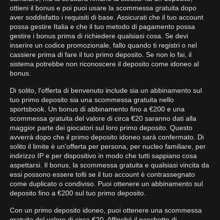
ottieni il bonus e poi puoi usare la scommessa gratuita dopo
aver soddisfatto i requisiti di base. Assicurati che il tuo account
possa gestire Italia e che il tuo metodo di pagamento possa
gestire i bonus prima di richiedere qualsiasi cosa. Se devi
inserire un codice promozionale, fallo quando ti registri o nel
cassiere prima di fare il tuo primo deposito. Se non lo fai, il
sistema potrebbe non riconoscere il deposito come idoneo al
bonus.
Di solito, l'offerta di benvenuto include sia un abbinamento sul
tuo primo deposito sia una scommessa gratuita nello
sportsbook. Un bonus di abbinamento fino a €200 e una
scommessa gratuita del valore di circa €20 saranno dati alla
maggior parte dei giocatori sul loro primo deposito. Questo
avverrà dopo che il primo deposito idoneo sarà confermato. Di
solito il limite è un'offerta per persona, per nucleo familiare, per
indirizzo IP e per dispositivo in modo che tutti sappiano cosa
aspettarsi. Il bonus, la scommessa gratuita e qualsiasi vincita da
essi possono essere tolti se il tuo account è contrassegnato
come duplicato o condiviso. Puoi ottenere un abbinamento sul
deposito fino a €200 sul tuo primo deposito.
Con un primo deposito idoneo, puoi ottenere una scommessa
gratuita del valore di circa €20. Affinché il pacchetto di