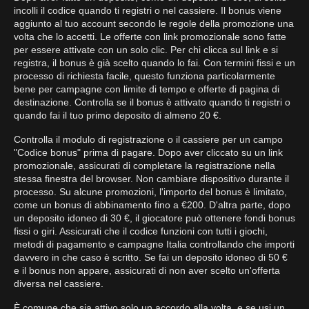
incolli il codice quando ti registri o nel cassiere. Il bonus viene
aggiunto al tuo account secondo le regole della promozione una
volta che lo accetti. Le offerte con link promozionale sono fatte
per essere attivate con un solo clic. Per chi clicca sul link e si
registra, il bonus è già scelto quando lo fai. Con termini fissi e un
processo di richiesta facile, questo funziona particolarmente
bene per campagne con limite di tempo e offerte di pagina di
destinazione. Controlla se il bonus è attivato quando ti registri o
quando fai il tuo primo deposito di almeno 20 €.
Controlla il modulo di registrazione o il cassiere per un campo
"Codice bonus" prima di pagare. Dopo aver cliccato su un link
promozionale, assicurati di completare la registrazione nella
stessa finestra del browser. Non cambiare dispositivo durante il
processo. Su alcune promozioni, l'importo del bonus è limitato,
come un bonus di abbinamento fino a €200. D'altra parte, dopo
un deposito idoneo di 30 €, il giocatore può ottenere fondi bonus
fissi o giri. Assicurati che il codice funzioni con tutti i giochi,
metodi di pagamento e campagne Italia controllando che importi
davvero in che caso è scritto. Se fai un deposito idoneo di 50 €
e il bonus non appare, assicurati di non aver scelto un'offerta
diversa nel cassiere.
È comune che sia attivo solo un accordo alla volta, e se usi un