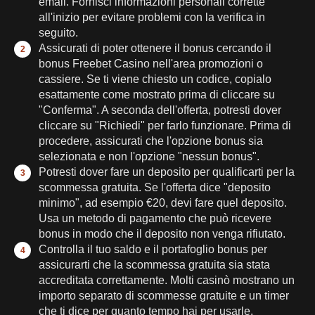
email. Fornisci informazioni personali corrette
all'inizio per evitare problemi con la verifica in
seguito.
Assicurati di poter ottenere il bonus cercando il
bonus Freebet Casino nell'area promozioni o
cassiere. Se ti viene chiesto un codice, copialo
esattamente come mostrato prima di cliccare su
"Conferma". A seconda dell'offerta, potresti dover
cliccare su "Richiedi" per farlo funzionare. Prima di
procedere, assicurati che l'opzione bonus sia
selezionata e non l'opzione "nessun bonus".
Potresti dover fare un deposito per qualificarti per la
scommessa gratuita. Se l'offerta dice "deposito
minimo", ad esempio €20, devi fare quel deposito.
Usa un metodo di pagamento che può ricevere
bonus in modo che il deposito non venga rifiutato.
Controlla il tuo saldo e il portafoglio bonus per
assicurarti che la scommessa gratuita sia stata
accreditata correttamente. Molti casinò mostrano un
importo separato di scommesse gratuite e un timer
che ti dice per quanto tempo hai per usarle.