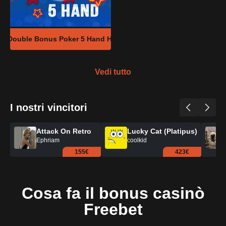
le Double Bonus Poker 5 Hand Habanero
Vedi tutto
I nostri vincitori
Attack On Retro
Lucky Cat (Platipus)
Ephriam
coolkid
155€
423€
Cosa fa il bonus casinò
Freebet