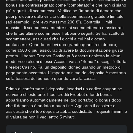
bonus sia contrassegnato come "completato" e che non ci siano
più requisiti di scommessa. Verifica se l'importo di denaro che
puoi prelevare dalle vincite delle scommesse gratuite è limitato
(ad esempio, "prelievo massimo 200 €"). Controlla i limiti
massimi di scommessa mentre stai scommettendo e assicurati
che le tue ultime scommesse li abbiano seguiti. Se hai scelto di
scommettere, assicurati che i giochi a cui hai giocato
contassero. Quando prelevi una grande quantità di denaro,
come €500 o più, assicurati di avere la documentazione giusta
pronta. Il bonus Freebet Casino può essere richiesto in alcuni
modi. Ecco alcuni di essi. Accedi, vai su "Bonus" e scegli l'offerta
Freebet Casino. Fai un deposito idoneo usando un metodo di
pagamento accettato. L'importo minimo del deposito è mostrato
sulla tessera del bonus e quando vai alla cassa.
Prima di confermare il deposito, inserisci un codice coupon se
ne viene chiesto uno. I tuoi crediti Freebet o fondi bonus
appariranno automaticamente nel tuo portafoglio bonus dopo
che il deposito è andato a buon fine. Aggiorna il cassiere e
assicurati che il tuo deposito abbia soddisfatto i requisiti minimi e
di valuta se non li vedi entro 5 minuti.