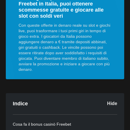
Freebet in Italia, puoi ottenere
scommesse gratuite e giocare alle
slot con soldi veri
Con queste offerte in denaro reale su slot e giochi
live, puoi trasformare i tuoi primi giri in tempo di
gioco extra. I giocatori da Italia possono
aggiungere denaro a € tramite depositi abbinati,
giri gratuiti o cashback. Le vincite possono poi
essere ritirate dopo aver soddisfatto i requisiti di
giocata. Puoi diventare membro di italiano subito,
avviare la promozione e iniziare a giocare con più
denaro.
Indice
Hide
Cosa fa il bonus casinò Freebet