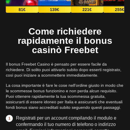
81€
139€
221€
255€
Come richiedere
rapidamente il bonus
casinò Freebet
Il bonus Freebet Casino è pensato per essere facile da
richiedere. Di solito puoi attivarlo subito dopo esserti registrato,
così puoi iniziare a scommettere immediatamente.
La cosa importante è fare le cose nell'ordine giusto in modo che
le scommesse bonus funzionino e non perda alcun requisito.
Puoi ottenere rapidamente la tua scommessa gratuita,
assicurarti di essere idoneo per Italia e assicurarti che eventuali
fondi bonus siano accreditati subito seguendo questi passaggi.
Registrati per un account compilando il modulo e
confermando il tuo numero di telefono o indirizzo