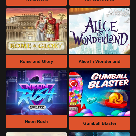
Rome and Glory
Alice In Wonderland
Neon Rush
Gumball Blaster