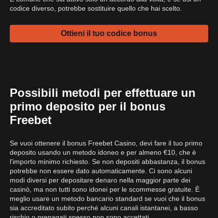
codice diverso, potrebbe sostituire quello che hai scelto.
Ottieni il tuo codice bonus
Possibili metodi per effettuare un
primo deposito per il bonus
Freebet
Se vuoi ottenere il bonus Freebet Casino, devi fare il tuo primo
deposito usando un metodo idoneo e per almeno €10, che è
l'importo minimo richiesto. Se non depositi abbastanza, il bonus
potrebbe non essere dato automaticamente. Ci sono alcuni
modi diversi per depositare denaro nella maggior parte dei
casinò, ma non tutti sono idonei per le scommesse gratuite. È
meglio usare un metodo bancario standard se vuoi che il bonus
sia accreditato subito perché alcuni canali istantanei, a basso
rischio o prepagati spesso non sono accettati.