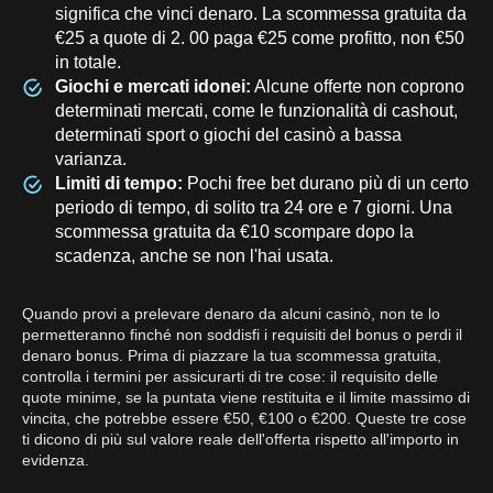
significa che vinci denaro. La scommessa gratuita da
€25 a quote di 2. 00 paga €25 come profitto, non €50
in totale.
Giochi e mercati idonei:
Alcune offerte non coprono
determinati mercati, come le funzionalità di cashout,
determinati sport o giochi del casinò a bassa
varianza.
Limiti di tempo:
Pochi free bet durano più di un certo
periodo di tempo, di solito tra 24 ore e 7 giorni. Una
scommessa gratuita da €10 scompare dopo la
scadenza, anche se non l'hai usata.
Quando provi a prelevare denaro da alcuni casinò, non te lo
permetteranno finché non soddisfi i requisiti del bonus o perdi il
denaro bonus. Prima di piazzare la tua scommessa gratuita,
controlla i termini per assicurarti di tre cose: il requisito delle
quote minime, se la puntata viene restituita e il limite massimo di
vincita, che potrebbe essere €50, €100 o €200. Queste tre cose
ti dicono di più sul valore reale dell'offerta rispetto all'importo in
evidenza.